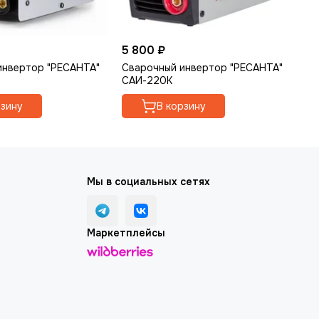
5 800 ₽
5 
инвертор "РЕСАНТА"
Сварочный инвертор "РЕСАНТА"
Св
САИ-220К
СА
рзину
В корзину
Мы в социальных сетях
Маркетплейсы