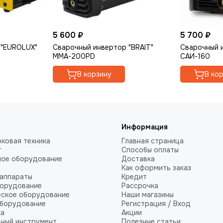
5 600 ₽
5 700 ₽
 "EUROLUX"
Сварочный инвертор "BRAIT"
Сварочный 
ММА-200PD
САИ-160
В корзину
В ко
Информация
ковая техника
Главная страница
т
Способы оплаты
ное оборудование
Доставка
Как оформить заказ
аппараты
Кредит
борудование
Рассрочка
еское оборудование
Наши магазины
оборудование
Регистрация / Вход
ка
Акции
ный инструмент
Полезные статьи