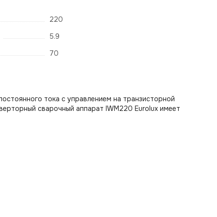
220
5.9
70
постоянного тока с управлением на транзисторной
нверторный сварочный аппарат IWM220 Eurolux имеет