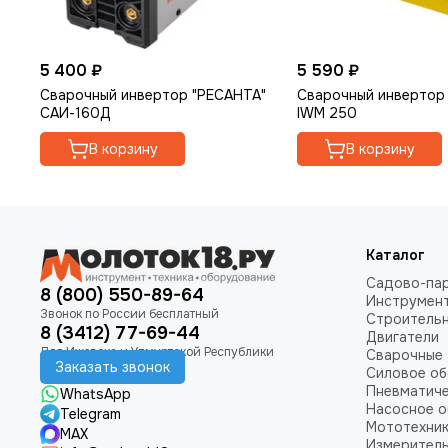
5 400 ₽
5 590 ₽
Сварочный инвертор "РЕСАНТА"
Сварочный инвертор
САИ-160Д
IWM 250
В корзину
В корзину
Каталог
Садово-пар
8 (800) 550-89-64
Инструмен
Строитель
8 (3412) 77-69-44
Двигатели
Сварочные 
Заказать звонок
Силовое о
Пневматич
WhatsApp
Насосное 
Telegram
Мототехни
MAX
Измеритель