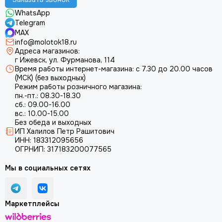
Запчасти на двигатель LONCIN LC152F
Для мотобуров
WhatsApp
Запчасти на двигатель LONCIN LC154F
Для садовых измельчителей
Telegram
Запчасти на двигатель LONCIN LC170FA
Для аккумуляторного инструмета
MAX
info@molotok18.ru
Запчасти на двигатель LONCIN LC175F
Адреса магазинов:
Запчасти на двигатель LONCIN LC190FA
г Ижевск, ул. Фурманова, 114
Запчасти на двигатель LONCIN LC192F
Время работы интернет-магазина: с 7.30 до 20.00 часов
(МСК) (без выходных)
Запчасти на двигатель LONCIN LC192FD
Режим работы розничного магазина:
Запчасти на двигатель LONCIN LC1P65FE-2
пн.-пт.: 08.30-18.30
Запчасти на двигатель LONCIN LC1P75F
сб.: 09.00-16.00
вс.: 10.00-15.00
Запчасти на двигатель LONCIN LC1P65FE
Без обеда и выходных
Запчасти на двигатель LONCIN LC1P70FA
ИП Халилов Петр Рашитович
ИНН: 183312095656
ОГРНИП: 317183200077565
Мы в социальных сетях
Маркетплейсы