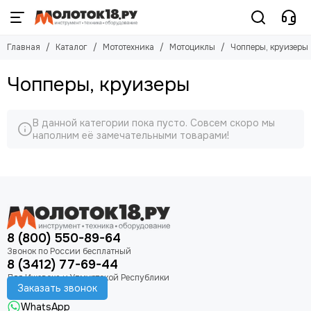
Мототехника
Мотоциклы
Главная
Каталог
Мототехника
Мотоциклы
Чопперы, круизеры
Смотреть все товары
Смотреть все товары
Мотобуксировщики
Кроссовый мотоцикл
Чопперы, круизеры
Мотоциклы
Дорожные мотоциклы
Эндуро
Внедорожные мотоциклы
В данной категории пока пусто. Совсем скоро мы
Мотард
Скутеры
наполним её замечательными товарами!
Спортивные мотоциклы
Питбайки
Чопперы, круизеры
Мопеды
Трициклы и грузовые мотоциклы
Квадроциклы
Снегоходы
Мотосноуборды
8 (800) 550-89-64
8 (3412) 77-69-44
Заказать звонок
WhatsApp