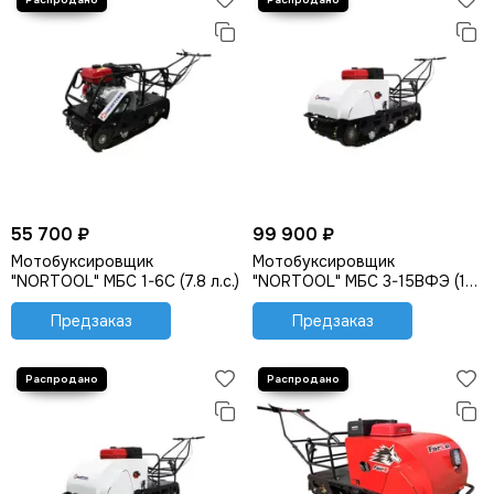
55 700 ₽
99 900 ₽
Мотобуксировщик
Мотобуксировщик
"NORTOOL" МБС 1-6С (7.8 л.с.)
"NORTOOL" МБС 3-15ВФЭ (15
л.с., эл стартер, фара)
Предзаказ
Предзаказ