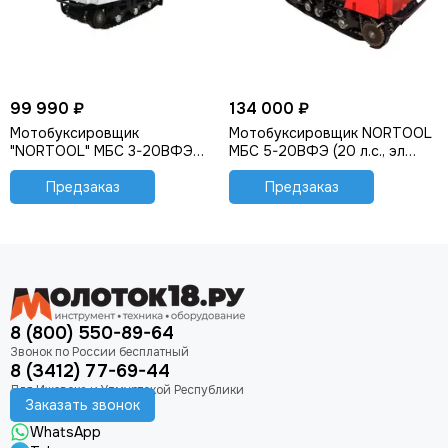
99 990 ₽
134 000 ₽
Мотобуксировщик
Мотобуксировщик NORTOOL
"NORTOOL" МБС 3-20ВФЭ
МБС 5-20ВФЭ (20 л.с., эл
(20 л.с., эл стартер, фара)
стартер, фара, реверс)
Предзаказ
Предзаказ
8 (800) 550-89-64
8 (3412) 77-69-44
Заказать звонок
WhatsApp