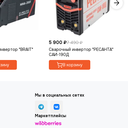
5 900 ₽
6 
7 490 ₽
нвертор "BRAIT"
Сварочный инвертор "РЕСАНТА"
Св
САИ-190Д
СА
рзину
В корзину
Мы в социальных сетях
Маркетплейсы