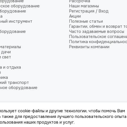
борудование
Рассрочка
еское оборудование
Наши магазины
оборудование
Регистрация / Вход
ка
Акции
ный инструмент
Полезные статьи
Гарантии, обмен и возврат т
оборудование
Часто задаваемые вопросы
Пользовательское соглашен
Политика конфиденциально
 материалы
Реквизиты компании
 дачи
и свет
а и отдыха
ы
ника
кий транспорт
сное оборудование
пользует cookie-файлы и другие технологии, чтобы помочь Вам
йта
 а также для предоставления лучшего пользовательского опыта
пользования наших продуктов и услуг.
к, стоимости товаров и услуг, носит информационный характер и ни при к