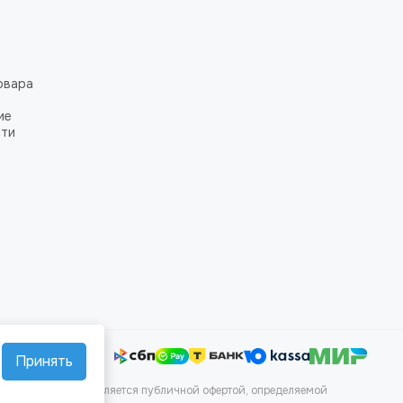
овара
ие
сти
Принять
аких условиях не является публичной офертой, определяемой