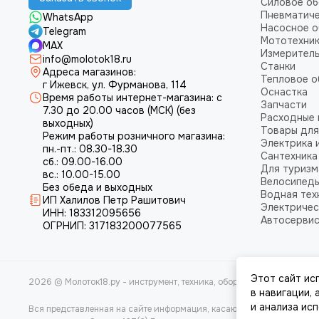
Силовое о
Пневматич
WhatsApp
Насосное 
Telegram
Мототехни
MAX
Измеритель
info@molotok18.ru
Станки
Адреса магазинов:
Тепловое 
г Ижевск, ул. Фурманова, 114
Оснастка
Время работы интернет-магазина: с
Запчасти
7.30 до 20.00 часов (МСК) (без
Расходные
выходных)
Товары для
Режим работы розничного магазина:
Электрика 
пн.-пт.: 08.30-18.30
Сантехника
сб.: 09.00-16.00
Для туризм
вс.: 10.00-15.00
Велосипед
Без обеда и выходных
Водная тех
ИП Халилов Петр Рашитович
Электричес
ИНН: 183312095656
Автосерви
ОГРНИП: 317183200077565
Этот сайт ис
2026 © Молоток18.ру - инструмент, техника, оборудование.
Карта са
в навигации,
и анализа ис
Вся представленная на сайте информация, касающаяся характеристи