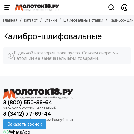
Станки
Шлифовальные станки
Главная
Каталог
Станки
Шлифовальные станки
Калибро-шли
Смотреть все товары
Смотреть все товары
Токарные
Ленточные (гриндеры)
Калибро-шлифовальные
Деревообрабатывающие станки
Точильно-шлифовальные
Для заточки цепей
Тарельчато-ленточные (комбинированные)
В данной категории пока пусто. Совсем скоро мы
Пильные станки
Плоскошлифовальные
наполним её замечательными товарами!
Металлообрабатывающие станки
Дисковые (тарельчатые)
Плиткорезы
Осцилляционные
Сверлильные станки
Калибро-шлифовальные
Заточные станки
Барабанные
Шлифовальные станки
Вытяжные установки
8 (800) 550-89-64
8 (3412) 77-69-44
Заказать звонок
WhatsApp