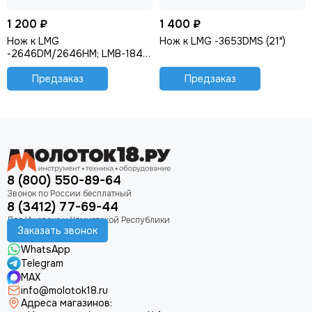
1 200 ₽
1 400 ₽
Нож к LMG
Нож к LMG -3653DMS (21")
-2646DM/2646HM; LMB-1846
(18")
Предзаказ
Предзаказ
8 (800) 550-89-64
8 (3412) 77-69-44
Заказать звонок
WhatsApp
Telegram
MAX
info@molotok18.ru
Адреса магазинов: