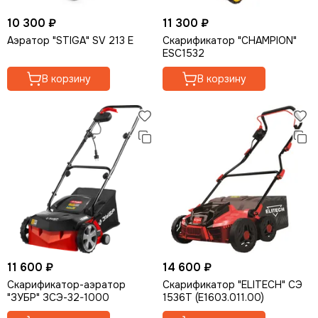
Опрыскиватели
10 300 ₽
11 300 ₽
Мотолебедки
Аэратор "STIGA" SV 213 E
Скарификатор "CHAMPION"
Аккумуляторная садовая техника
ESC1532
Кормоизмельчители
В корзину
В корзину
11 600 ₽
14 600 ₽
Скарификатор-аэратор
Скарификатор "ELITECH" СЭ
"ЗУБР" ЗСЭ-32-1000
1536Т (E1603.011.00)