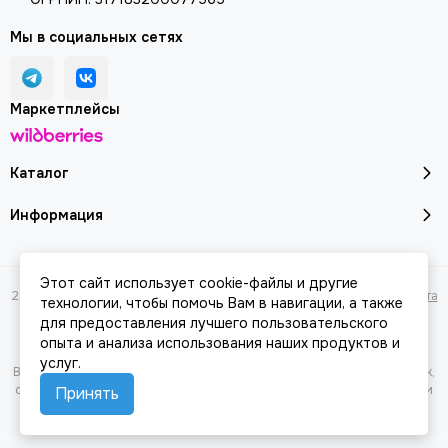
Мы в социальных сетях
Маркетплейсы
Каталог
Информация
Этот сайт использует cookie-файлы и другие
2026 © Молоток18.ру - инструмент, техника, оборудование.
Карта сайта
технологии, чтобы помочь Вам в навигации, а также
для предоставления лучшего пользовательского
опыта и анализа использования наших продуктов и
услуг.
Вся представленная на сайте информация, касающаяся характеристик,
стоимости товаров и услуг, носит информационный характер и ни при
Принять
каких условиях не является публичной офертой, определяемой
положениями Статьи 437(2) Гражданского кодекса РФ.