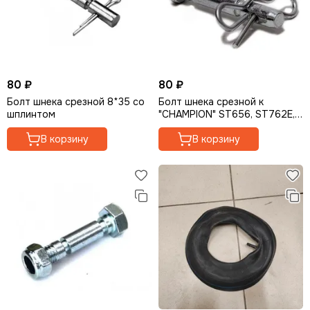
Для компрессоров
Для мотолебедок
Для электрогенераторов
Для гусеничных приставок
Для двигателей
80 ₽
80 ₽
Для торцовочных пил
Болт шнека срезной 8*35 со
Болт шнека срезной к
шплинтом
"CHAMPION" ST656, ST762E,
ST1170E, STT1170E
В корзину
В корзину