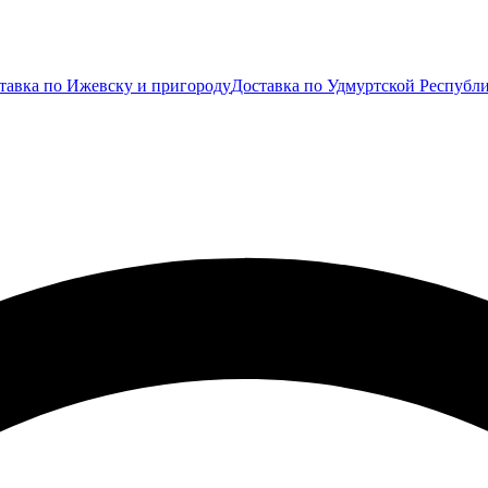
тавка по Ижевску и пригороду
Доставка по Удмуртской Республ