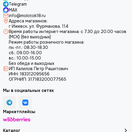
Telegram
Колеса для тачки
MAX
Канистры для ГСМ
info@molotok18.ru
Ремни для триммеров
Адреса магазинов:
г Ижевск, ул. Фурманова, 114
Перчатки
Время работы интернет-магазина: с 7.30 до 20.00 часов
Пылесборники
(МСК) (без выходных)
Биты и наборы
Режим работы розничного магазина:
пн.-пт.: 08.30-18.30
Пилки для лобзика
сб.: 09.00-16.00
Долота
вс.: 10.00-15.00
Сверла
Без обеда и выходных
ИП Халилов Петр Рашитович
Стойки для дрели
ИНН: 183312095656
ОГРНИП: 317183200077565
Мы в социальных сетях
Маркетплейсы
Каталог