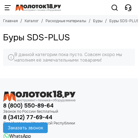
Расходные материалы
Буры
Главная
Каталог
Расходные материалы
Буры
Буры SDS-PLU
Смотреть все товары
Смотреть все товары
Аккумуляторы
Наборы буров
Буры SDS-PLUS
Круги, диски
Буры SDS-PLUS
Цепи к бензопилам и электропилам
Буры SDS-MAX
В данной категории пока пусто. Совсем скоро мы
Триммерные головки
наполним её замечательными товарами!
Масла и смазки
Свечи
Ножи
Леска для триммера
Ремни
Диски для триммера
8 (800) 550-89-64
Шины для бензопил
Зарядные устроийства
8 (3412) 77-69-44
Индивидуальная защита
Заказать звонок
Лента шлифовальная
Буры
WhatsApp