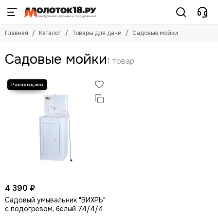
Товары для дачи
Главная
Каталог
Товары для дачи
Садовые мойки
Смотреть все товары
Тачки и тележки
Садовые мойки
Шланги
Лестницы, стремянки
Лопаты
Садовые мойки
Садовые опрыскиватели
Скребки
4 390 ₽
Садовый умывальник "ВИХРЬ"
с подогревом, белый 74/4/4