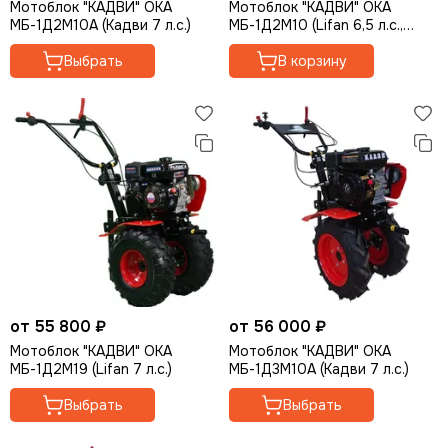
Мотоблок "КАДВИ" ОКА
Мотоблок "КАДВИ" ОКА
Мотоблоки CARVER
Опрыскиватели
МБ-1Д2М10А (Кадви 7 л.с.)
МБ-1Д2М10 (Lifan 6,5 л.с.,
Мотоблоки ПАРМА
Мотолебедки
колеса 4*10)
Выбрать
В корзину
Мотоблоки DDE
Аккумуляторная садовая техника
Мотоблоки ELITECH
Кормоизмельчители
Мотоблоки WEIMA
Мотоблоки DAMAN
Мотоблоки LIFAN
Мотоблоки SHINERAY
Мотоблоки МОБИЛ К
Мотоблоки ЕНИСЕЙ
Мотоблоки РЫСЬ
Мотоблоки AURORA
Мотоблоки DENZEL
от 55 800 ₽
от 56 000 ₽
Мотоблоки HYUNDAI
Мотоблок "КАДВИ" ОКА
Мотоблок "КАДВИ" ОКА
Мотоблоки CHAMPION
МБ-1Д2М19 (Lifan 7 л.с.)
МБ-1Д3М10А (Кадви 7 л.с.)
Мотоблоки STEHER
Мотоблоки COVENANT
Выбрать
Выбрать