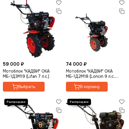
59 000 ₽
74 000 ₽
Мотоблок "КАДВИ" ОКА
Мотоблок "КАДВИ" ОКА
МБ-1Д3М19 (Lifan 7 л.с.)
МБ-1Д2М18 (Loncin 9 л.с.,
колеса 4*10)
Выбрать
В корзину