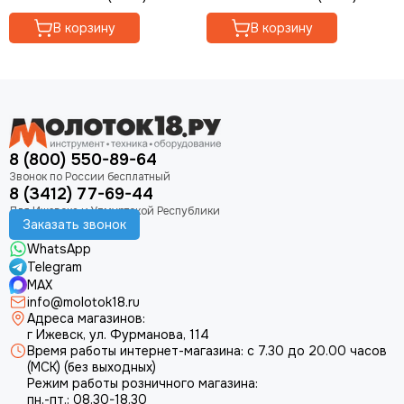
Колеса для тачки
В корзину
В корзину
Канистры для ГСМ
Ремни для триммеров
Перчатки
Пылесборники
Биты и наборы
Пилки для лобзика
8 (800) 550-89-64
Долота
Сверла
8 (3412) 77-69-44
Стойки для дрели
Заказать звонок
WhatsApp
Telegram
MAX
info@molotok18.ru
Адреса магазинов:
г Ижевск, ул. Фурманова, 114
Время работы интернет-магазина: с 7.30 до 20.00 часов
(МСК) (без выходных)
Режим работы розничного магазина:
пн.-пт.: 08.30-18.30