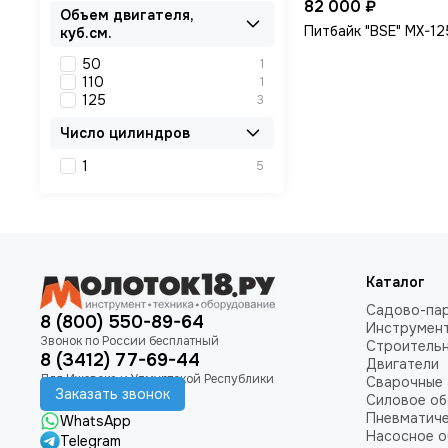
82 000 ₽
Объем двигателя,
Питбайк "BSE" MX-12
куб.см.
50
1
110
1
125
3
Число цилиндров
1
5
Каталог
Садово-пар
8 (800) 550-89-64
Инструмен
Строитель
8 (3412) 77-69-44
Двигатели
Сварочные 
Заказать звонок
Силовое о
Пневматич
WhatsApp
Насосное 
Telegram