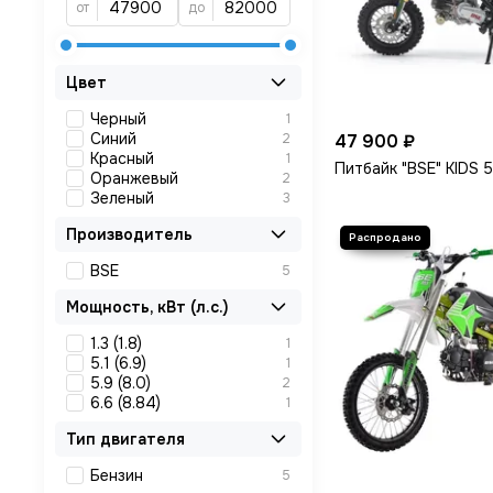
от
до
Цвет
Черный
1
Синий
2
47 900 ₽
Красный
1
Питбайк "BSE" KIDS 
Оранжевый
2
Зеленый
3
Производитель
BSE
5
Мощность, кВт (л.с.)
1.3 (1.8)
1
5.1 (6.9)
1
5.9 (8.0)
2
6.6 (8.84)
1
Тип двигателя
Бензин
5