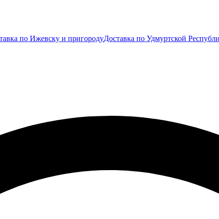
тавка по Ижевску и пригороду
Доставка по Удмуртской Республ