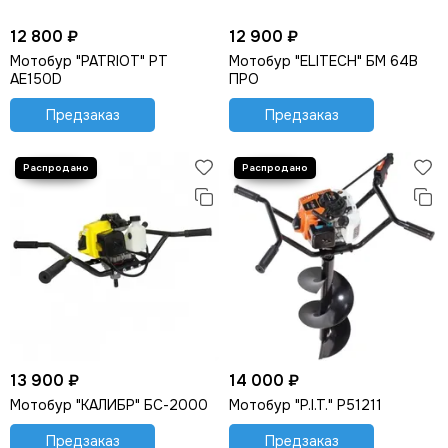
12 800 ₽
12 900 ₽
Мотобур "PATRIOT" PT
Мотобур "ELITECH" БМ 64В
AE150D
ПРО
Предзаказ
Предзаказ
13 900 ₽
14 000 ₽
Мотобур "КАЛИБР" БС-2000
Мотобур "P.I.T." P51211
Предзаказ
Предзаказ