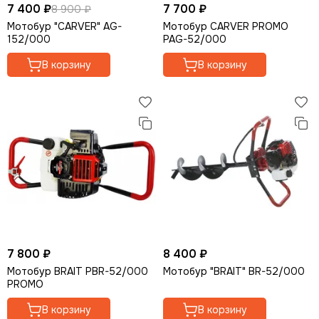
7 400 ₽
7 700 ₽
8 900 ₽
Опрыскиватели
Мотобур "CARVER" AG-
Мотобур CARVER PROMO
Мотолебедки
152/000
PAG-52/000
Аккумуляторная садовая техника
Кормоизмельчители
В корзину
В корзину
7 800 ₽
8 400 ₽
Мотобур BRAIT PBR-52/000
Мотобур "BRAIT" BR-52/000
PROMO
В корзину
В корзину