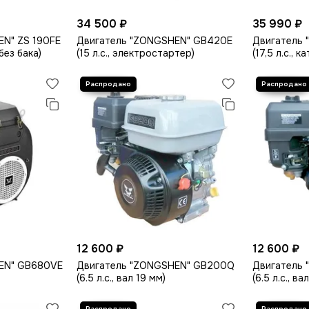
34 500 ₽
35 990 ₽
N" ZS 190FE
Двигатель "ZONGSHEN" GB420E
Двигатель
 без бака)
(15 л.с., электростартер)
(17,5 л.с., 
12 600 ₽
12 600 ₽
EN" GB680VE
Двигатель "ZONGSHEN" GB200Q
Двигатель
(6.5 л.с., вал 19 мм)
(6.5 л.с., в