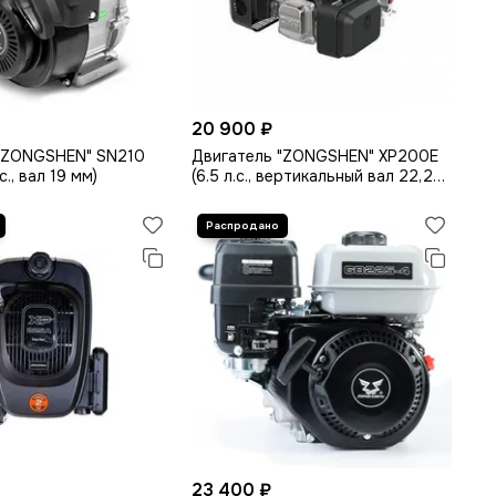
20 900 ₽
"ZONGSHEN" SN210
Двигатель "ZONGSHEN" XP200E
с., вал 19 мм)
(6.5 л.с., вертикальный вал 22,2
мм, эл. стартер)
23 400 ₽