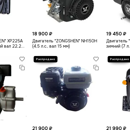
18 900 ₽
19 450 ₽
EN" XP225A
Двигатель "ZONGSHEN" NH150H
Двигатель 
ый вал 22,2
(4,5 л.с., вал 15 мм)
зимний (7 л.
21 900 ₽
21 990 ₽