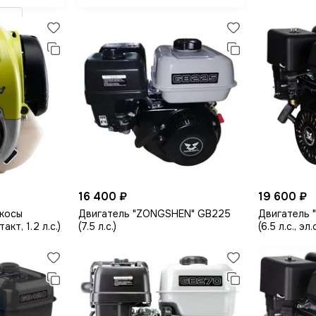
16 400 ₽
19 600 ₽
косы
Двигатель "ZONGSHEN" GB225
Двигатель 
кт, 1.2 л.с.)
(7.5 л.с.)
(6.5 л.с., э