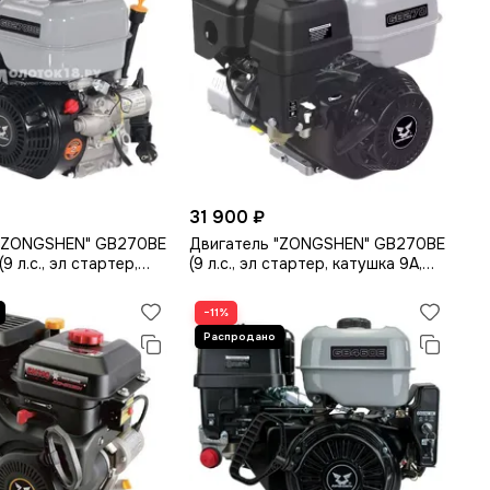
31 900 ₽
 "ZONGSHEN" GB270BE
Двигатель "ZONGSHEN" GB270BE
9 л.с., эл стартер,
(9 л.с., эл стартер, катушка 9А,
вал 20 мм)
−11%