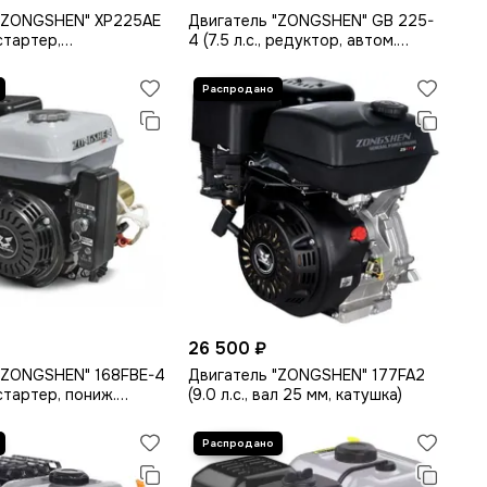
 "ZONGSHEN" XP225AE
Двигатель "ZONGSHEN" GB 225-
 стартер,
4 (7.5 л.с., редуктор, автом.
ый вал 22,2 мм)
сцепление, катушка 9А)
26 500 ₽
"ZONGSHEN" 168FBE-4
Двигатель "ZONGSHEN" 177FA2
л.стартер, пониж.
(9.0 л.с., вал 25 мм, катушка)
втом. сцепл, катушка