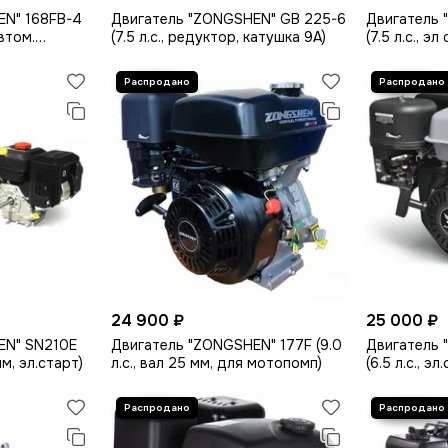
EN" 168FB-4
Двигатель "ZONGSHEN" GB 225-6
Двигатель
автом.
(7.5 л.с., редуктор, катушка 9А)
(7.5 л.с., эл
9А)
вертикальн
24 900 ₽
25 000 ₽
EN" SN210E
Двигатель "ZONGSHEN" 177F (9.0
Двигатель 
мм, эл.старт)
л.с., вал 25 мм, для мотопомп)
(6.5 л.с., э
редуктор, а
9А)