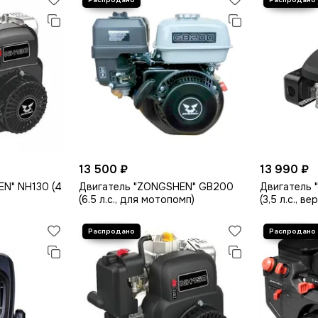
13 500 ₽
13 990 ₽
N" NH130 (4
Двигатель "ZONGSHEN" GB200
Двигатель 
(6.5 л.с., для мотопомп)
(3,5 л.с., в
мм)