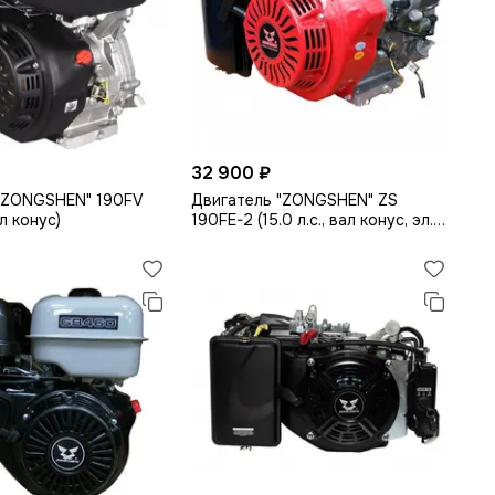
32 900 ₽
"ZONGSHEN" 190FV
Двигатель "ZONGSHEN" ZS
ал конус)
190FE-2 (15.0 л.с., вал конус, эл.
стартер)