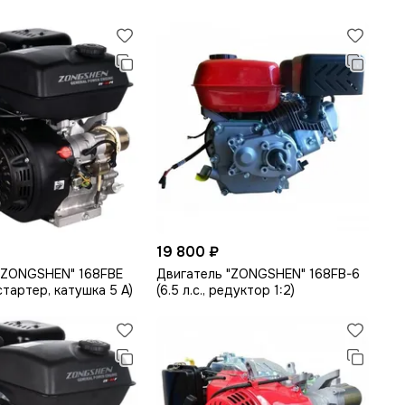
19 800 ₽
"ZONGSHEN" 168FBE
Двигатель "ZONGSHEN" 168FB-6
л.стартер, катушка 5 А)
(6.5 л.с., редуктор 1:2)