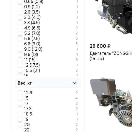
0.65 (0.9)
1
0.9 (1.2)
1
2.6 (3.5)
1
3.0 (4.0)
1
3.3 (4.5)
1
4.9 (6.5)
9
5.2 (7.0)
2
5.6 (7.5)
5
6.6 (9.0)
5
28 600 ₽
9.0 (12.0)
1
Двигатель "ZONGSH
9.6 (13)
1
(15 л.с.)
11 (15)
9
12 (17,5)
3
15.5 (21)
3
16
1
18 (24)
3
Вес, кг
22 (30)
4
35
1
12.8
2
25.8 (35)
1
15
4
40
1
17
3
17.3
2
18.5
1
19
1
20
2
22
2