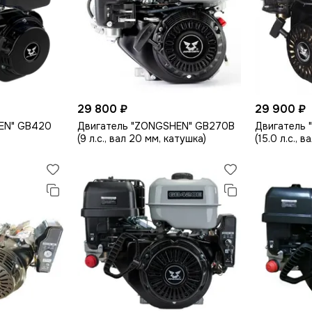
29 800 ₽
29 900 ₽
EN" GB420
Двигатель "ZONGSHEN" GB270B
Двигатель 
(9 л.с., вал 20 мм, катушка)
(15.0 л.с., в