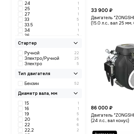
24
1
25
1
33 900 ₽
27
1
Двигатель "ZONGSHE
33
5
(15.0 л.с., вал 25 мм,
33.5
1
34
1
36
2
37
3
Стартер
44
2
45
3
Ручной
22
46
2
Электро/Ручной
25
55
2
Электро
5
57
1
7.8
Тип двигателя
1
10
1
Бензин
52
10.8
1
11
1
Диаметр вала, мм
12.5
1
30
1
15
1
31
4
86 000 ₽
16
1
19
5
Двигатель "ZONGSH
20
6
(24 л.с., вал конус)
22
6
22,2
2