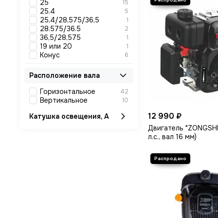
25
15
25.4
5
25,4/28,575/36,5
1
28.575/36.5
2
36,5/28,575
1
19 или 20
1
Конус
6
Расположение вала
Горизонтальное
42
Вертикальное
10
12 990 ₽
Катушка освещения, А
Двигатель "ZONGSHE
л.с., вал 16 мм)