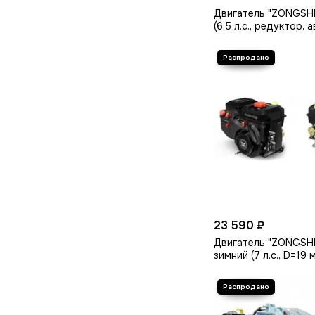
Двигатель "ZONGSH
(6.5 л.с., редуктор, 
сцепление, катушка 
23 590 ₽
Двигатель "ZONGSH
зимний (7 л.с., D=19 