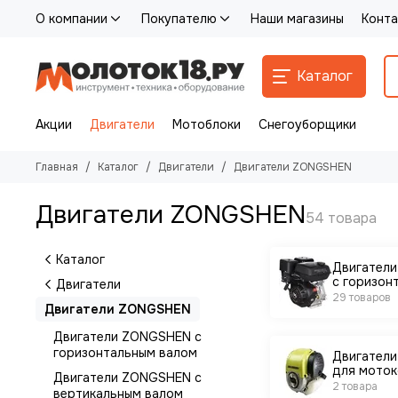
О компании
Покупателю
Наши магазины
Конта
Каталог
Акции
Двигатели
Мотоблоки
Снегоуборщики
Главная
Каталог
Двигатели
Двигатели ZONGSHEN
Двигатели ZONGSHEN
Каталог
Двигател
с горизон
Двигатели
валом
29 товаров
Двигатели ZONGSHEN
Двигатели ZONGSHEN с
горизонтальным валом
Двигател
для моток
Двигатели ZONGSHEN с
2 товара
вертикальным валом