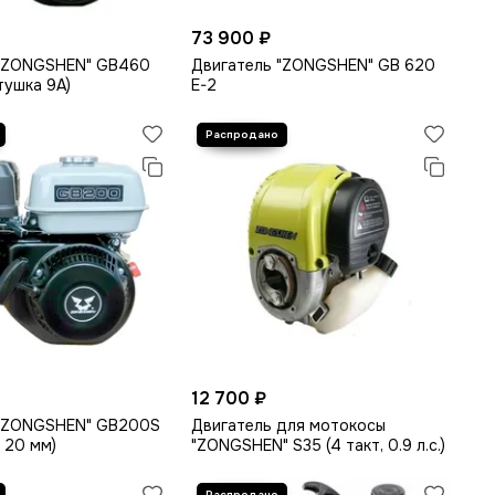
73 900 ₽
 "ZONGSHEN" GB460
Двигатель "ZONGSHEN" GB 620
катушка 9А)
E-2
12 700 ₽
 "ZONGSHEN" GB200S
Двигатель для мотокосы
ал 20 мм)
"ZONGSHEN" S35 (4 такт, 0.9 л.с.)