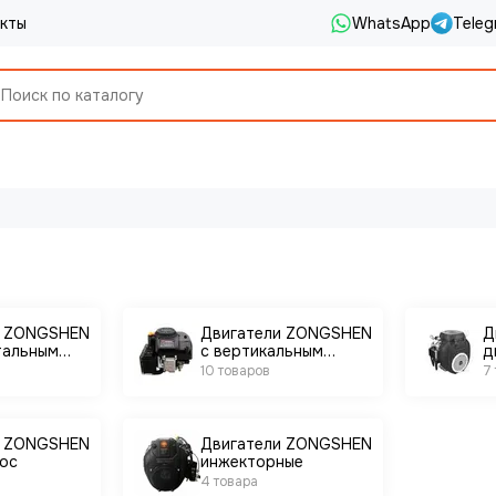
кты
WhatsApp
Teleg
и ZONGSHEN
Двигатели ZONGSHEN
Д
тальным
с вертикальным
д
валом
10 товаров
7
и ZONGSHEN
Двигатели ZONGSHEN
ос
инжекторные
4 товара