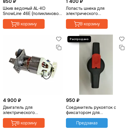
850 ₽
1 400 ₽
Для мотобуров
Шкив ведомый AL-KO
Лопасть шнека для
Для садовых измельчителей
SnowLine 46E (поликлиновой)
электрического
для снегоуборщика
снегоуборщика AL-KO
Для аккумуляторного инструмета
В корзину
SnowLine 46 E
В корзину
4 900 ₽
950 ₽
Двигатель для
Соединитель рукояток с
электрического
фиксатором для
снегоуборщика GEOS
снегоуборщика AL-KO
SnowLine 46E
В корзину
SnowLine 46E
Предзаказ