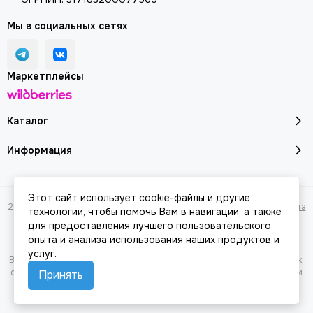
Мы в социальных сетях
Маркетплейсы
Каталог
Информация
Этот сайт использует cookie-файлы и другие
2026 © Молоток18.ру - инструмент, техника, оборудование.
Карта сайта
технологии, чтобы помочь Вам в навигации, а также
для предоставления лучшего пользовательского
опыта и анализа использования наших продуктов и
услуг.
Вся представленная на сайте информация, касающаяся характеристик,
стоимости товаров и услуг, носит информационный характер и ни при
Принять
каких условиях не является публичной офертой, определяемой
положениями Статьи 437(2) Гражданского кодекса РФ.