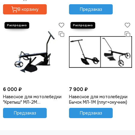
Для компрессоров
В корзину
Предзаказ
Для мотолебедок
Для электрогенераторов
Для гусеничных приставок
Для двигателей
Для торцовочных пил
6 000 ₽
7 900 ₽
Навесное для мотолебедки
Навесное для мотолебедки
"Крепыш" МЛ-2М
Бычок МЛ-1М (плуг+окучник)
(плуг+окучник)
(комбинированное)
Предзаказ
Предзаказ