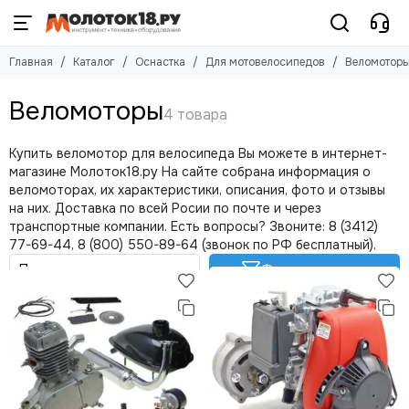
Оснастка
Для мотовелосипедов
Главная
Каталог
Оснастка
Для мотовелосипедов
Веломотор
Смотреть все товары
Смотреть все товары
Для мотоблоков и мотокультиваторов
Веломоторы
Веломоторы
Для триммеров
Цепи привода
Для станков
Купить веломотор для велосипеда Вы можете в интернет-
Для мотобуров
магазине Молоток18.ру На сайте собрана информация о
Для мотобуксировщиков
веломоторах, их характеристики, описания, фото и отзывы
Для мотопомп
на них. Доставка по всей Росии по почте и через
транспортные компании. Есть вопросы? Звоните:
8 (3412)
Для снегоуборщиков
77-69-44, 8 (800) 550-89-64 (звонок по РФ бесплатный)
.
Для моек высокого давления
Фильтр товаров
Для насосов
Для сварочного оборудования
Для строительного оборудования
Для пылесосов
Для минитракторов
Для тележек
Для мотовелосипедов