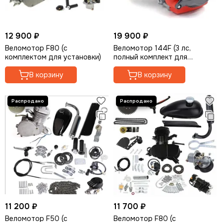
Для компрессоров
Для мотолебедок
Для электрогенераторов
12 900 ₽
19 900 ₽
Для гусеничных приставок
Веломотор F80 (с
Веломотор 144F (3 лс,
Для двигателей
комплектом для установки)
полный комплект для
установки, ременной
Для торцовочных пил
В корзину
редуктор, 4-тактный)
В корзину
11 200 ₽
11 700 ₽
Веломотор F50 (с
Веломотор F80 (с