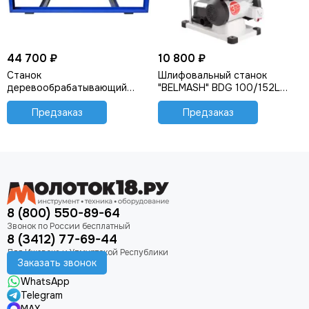
44 700 ₽
10 800 ₽
Станок
Шлифовальный станок
деревообрабатывающий
"BELMASH" BDG 100/152L
"Белмаш" СДМП-2200
S221A
Предзаказ
Предзаказ
8 (800) 550-89-64
8 (3412) 77-69-44
Заказать звонок
WhatsApp
Telegram