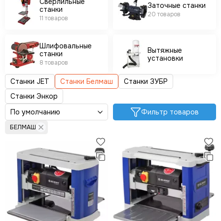
Сверлильные
Заточные станки
станки
20 товаров
11 товаров
Шлифовальные
Вытяжные
станки
установки
8 товаров
Станки JET
Станки Белмаш
Станки ЗУБР
Станки Энкор
Фильтр товаров
БЕЛМАШ