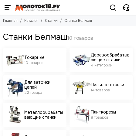
Станки
Главная
Каталог
Станки
Станки Белмаш
Смотреть все товары
Токарные
Станки Белмаш
Деревообрабатывающие станки
Для заточки цепей
Пильные станки
Деревообрабатыв
Токарные
ающие станки
Металлообрабатывающие станки
10 товаров
4 категории
Плиткорезы
Сверлильные станки
Для заточки
Заточные станки
Пильные станки
цепей
Шлифовальные станки
14 товаров
22 товара
Вытяжные установки
Плиткорезы
Металлообрабаты
вающие станки
8 товаров