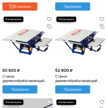
"BELMASH" UNIVERSAL-2500E
"BELMASH" MOGILEV 2.4 ECO
В корзину
Предзаказ
50 600 ₽
52 900 ₽
Станок
Станок
деревообрабатывающий
деревообрабатывающий
"BELMASH" SDM-2000M
"BELMASH" SDM-2200M
Предзаказ
Предзаказ