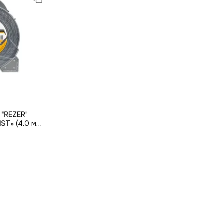
 "REZER"
ST» (4.0 мм,
ник)