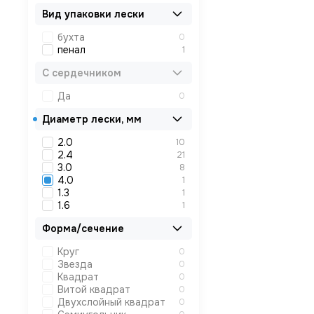
Вид упаковки лески
бухта
0
пенал
1
С сердечником
Да
0
Диаметр лески, мм
2.0
10
2.4
21
3.0
8
4.0
1
1.3
1
1.6
1
Форма/сечение
Круг
0
Звезда
0
Квадрат
0
Витой квадрат
0
Двухслойный квадрат
0