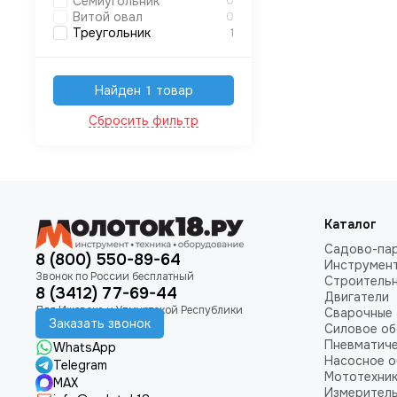
Семиугольник
0
Витой овал
0
Треугольник
1
Найден 1 товар
Сбросить фильтр
Каталог
Садово-пар
8 (800) 550-89-64
Инструмен
Строитель
8 (3412) 77-69-44
Двигатели
Сварочные 
Заказать звонок
Силовое о
Пневматич
WhatsApp
Насосное 
Telegram
Мототехни
MAX
Измеритель