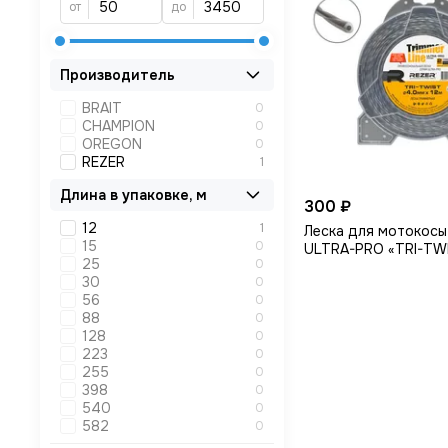
от
до
Производитель
BRAIT
0
CHAMPION
0
OREGON
0
REZER
1
Длина в упаковке, м
300 ₽
12
1
Леска для мотокосы
15
0
ULTRA-PRO «TRI-TWI
25
0
12 м, витой треуголь
30
0
56
0
88
0
128
0
223
0
255
0
398
0
540
0
582
0