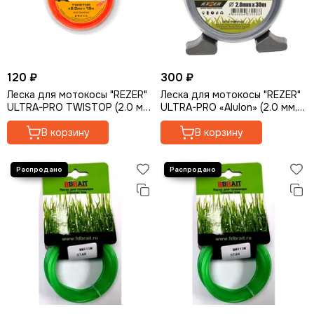
Колеса для тачки
Канистры для ГСМ
Ремни для триммеров
Перчатки
120 ₽
300 ₽
Пылесборники
Леска для мотокосы "REZER"
Леска для мотокосы "REZER"
Биты и наборы
ULTRA-PRO TWISTOP (2.0 мм,
ULTRA-PRO «Alulon» (2.0 мм,
Пилки для лобзика
15 м, витой квадрат)
30 м, квадрат)
Долота
В корзину
В корзину
Сверла
Стойки для дрели