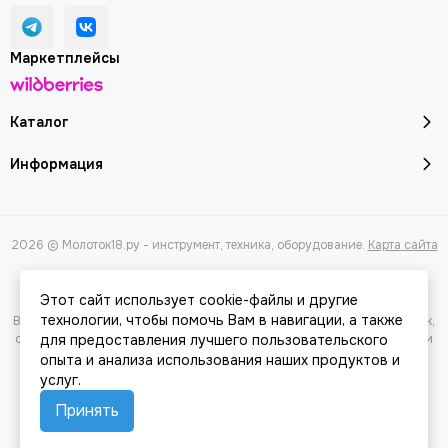
Маркетплейсы
Каталог
Информация
2026 © Молоток18.ру - инструмент, техника, оборудование.
Карта сайта
Этот сайт использует cookie-файлы и другие
технологии, чтобы помочь Вам в навигации, а также
Вся представленная на сайте информация, касающаяся характеристик,
стоимости товаров и услуг, носит информационный характер и ни при
для предоставления лучшего пользовательского
каких условиях не является публичной офертой, определяемой
опыта и анализа использования наших продуктов и
положениями Статьи 437(2) Гражданского кодекса РФ.
услуг.
Принять