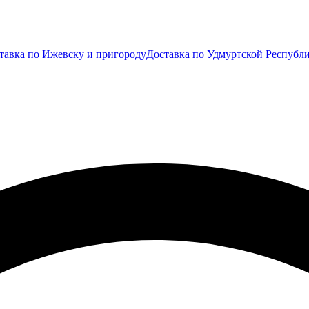
тавка по Ижевску и пригороду
Доставка по Удмуртской Республ