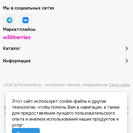
Мы в социальных сетях
Маркетплейсы
Каталог
Информация
2026 © Молоток18.ру - инструмент, техника, оборудование.
Карта сайта
Этот сайт использует cookie-файлы и другие
технологии, чтобы помочь Вам в навигации, а также
Вся представленная на сайте информация, касающаяся характеристик,
стоимости товаров и услуг, носит информационный характер и ни при
для предоставления лучшего пользовательского
каких условиях не является публичной офертой, определяемой
опыта и анализа использования наших продуктов и
положениями Статьи 437(2) Гражданского кодекса РФ.
услуг.