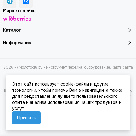
Маркетплейсы
Каталог
Информация
2026 © Молоток18.ру - инструмент, техника, оборудование.
Карта сайта
Этот сайт использует cookie-файлы и другие
технологии, чтобы помочь Вам в навигации, а также
Вся представленная на сайте информация, касающаяся характеристик,
стоимости товаров и услуг, носит информационный характер и ни при
для предоставления лучшего пользовательского
каких условиях не является публичной офертой, определяемой
опыта и анализа использования наших продуктов и
положениями Статьи 437(2) Гражданского кодекса РФ.
услуг.
Принять