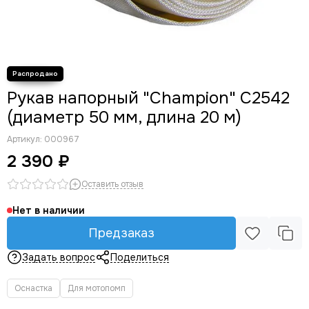
Для компрессоров
Для мотолебедок
Для электрогенераторов
Для гусеничных приставок
Для двигателей
Рукав напорный "Champion" C2542
Для торцовочных пил
(диаметр 50 мм, длина 20 м)
Артикул:
000967
2 390 ₽
Оставить отзыв
Нет в наличии
Предзаказ
Задать вопрос
Поделиться
Оснастка
Для мотопомп