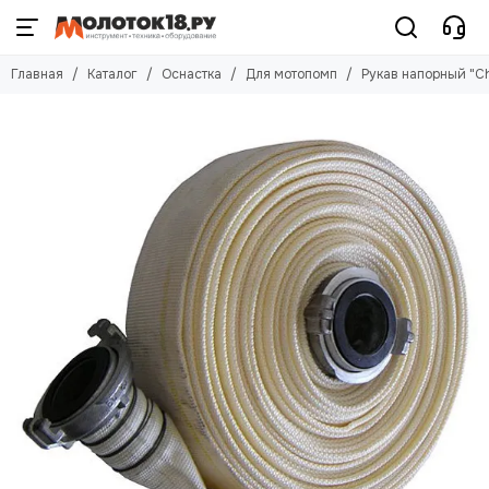
Оснастка
Главная
Каталог
Оснастка
Для мотопомп
Рукав напорный "C
Смотреть все товары
Для мотоблоков и мотокультиваторов
Для триммеров
Для станков
Для мотобуров
Для мотобуксировщиков
Для мотопомп
Для снегоуборщиков
Для моек высокого давления
Для насосов
Для сварочного оборудования
Для строительного оборудования
Для пылесосов
Для минитракторов
Для тележек
Для мотовелосипедов