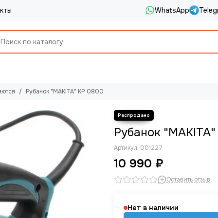
кты
WhatsApp
Teleg
яются
Рубанок "MAKITA" KP 0800
Рубанок "MAKITA"
Артикул:
001227
10 990 ₽
Оставить отзыв
Нет в наличии