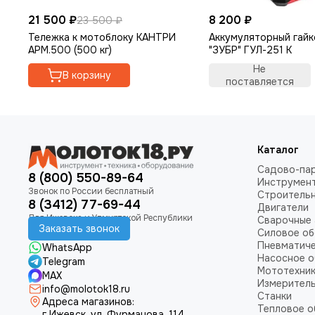
21 500 ₽
8 200 ₽
23 500 ₽
Тележка к мотоблоку КАНТРИ
Аккумуляторный гай
АРМ.500 (500 кг)
"ЗУБР" ГУЛ-251 К
Не
В корзину
поставляется
Каталог
Садово-пар
8 (800) 550-89-64
Инструмен
Строитель
8 (3412) 77-69-44
Двигатели
Сварочные 
Заказать звонок
Силовое о
Пневматич
WhatsApp
Насосное 
Telegram
Мототехни
MAX
Измеритель
info@molotok18.ru
Станки
Адреса магазинов:
Тепловое 
г Ижевск, ул. Фурманова, 114