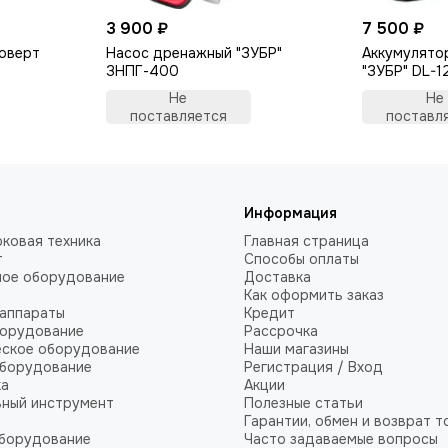
3 900 ₽
7 500 ₽
коверт
Насос дренажный "ЗУБР"
Аккумулято
ЗНПГ-400
"ЗУБР" DL-1
Не
Не
поставляется
поставл
Информация
ковая техника
Главная страница
т
Способы оплаты
ное оборудование
Доставка
Как оформить заказ
аппараты
Кредит
борудование
Рассрочка
еское оборудование
Наши магазины
оборудование
Регистрация / Вход
ка
Акции
ный инструмент
Полезные статьи
Гарантии, обмен и возврат т
оборудование
Часто задаваемые вопросы