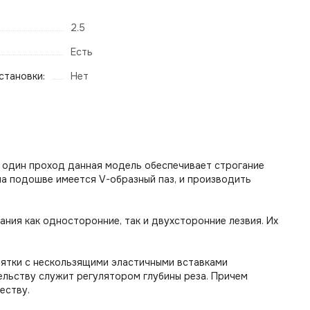
2.5
Есть
становки:
Нет
а один проход данная модель обеспечивает строгание
на подошве имеется V-образный паз, и производить
ния как односторонние, так и двухсторонние лезвия. Их
оятки с нескользящими эластичными вставками
льству служит регулятором глубины реза. Причем
еству.