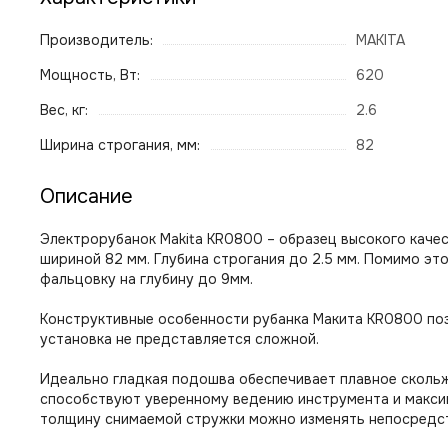
Производитель:
MAKITA
Мощность, Вт:
620
Вес, кг:
2.6
Ширина строгания, мм:
82
Описание
Электрорубанок Makita KR0800 – образец высокого каче
шириной 82 мм. Глубина строгания до 2.5 мм. Помимо эт
фальцовку на глубину до 9мм.
Конструктивные особенности рубанка Макита KR0800 поз
установка не представляется сложной.
Идеально гладкая подошва обеспечивает плавное скольж
способствуют уверенному ведению инструмента и максим
толщину снимаемой стружки можно изменять непосредстве