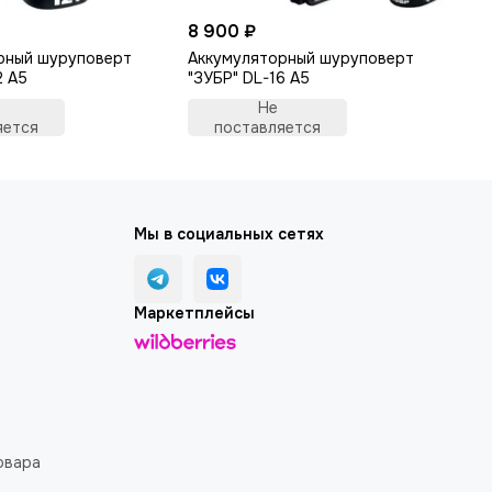
8 900 ₽
6 
рный шуруповерт
Аккумуляторный шуруповерт
Пи
2 A5
"ЗУБР" DL-16 A5
Не
яется
поставляется
Мы в социальных сетях
Маркетплейсы
овара