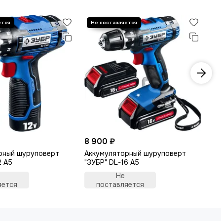
8 900 ₽
6 
рный шуруповерт
Аккумуляторный шуруповерт
Пи
2 A5
"ЗУБР" DL-16 A5
Не
яется
поставляется