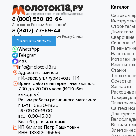
Каталог
Садово-пар
8 (800) 550-89-64
Инструмен
Строитель
8 (3412) 77-69-44
Двигатели
Сварочные 
Заказать звонок
Силовое о
Пневматич
WhatsApp
Насосное 
Telegram
Мототехни
MAX
Измеритель
info@molotok18.ru
Станки
Адреса магазинов:
Тепловое 
г Ижевск, ул. Фурманова, 114
Оснастка
Время работы интернет-магазина: с
Запчасти
7.30 до 20.00 часов (МСК) (без
Расходные
выходных)
Товары для
Режим работы розничного магазина:
Электрика 
пн.-пт.: 08.30-18.30
Сантехника
сб.: 09.00-16.00
Для туризм
вс.: 10.00-15.00
Велосипед
Без обеда и выходных
Водная тех
ИП Халилов Петр Рашитович
Электричес
ИНН: 183312095656
Автосерви