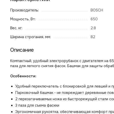
Производитель:
BOSCH
Мощность, Вт:
650
Вес, кг:
2.8
Ширина строгания, мм:
82
Описание
Компактный, удобный электрорубанок с двигателем на 6
паза для легкого снятия фасок. Башмак для защиты обра
Особенности:
Удобный переключатель с блокировкой для левшей и 
Парковочный башмак - не повреждает деревянные по
2 перезатачиваемых ножа из быстрорежущей стали с
3 паза для съема фаскки
Эргономичная рукоятка, обеспечивающая комфорт пр