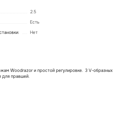
2.5
Есть
становки:
Нет
ожам Woodrazor и простой регулировке. 3 V-образных
и для правшей.