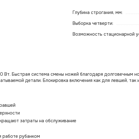
Глубина строгания, мм:
Выборка четверти:
Возможность стационарной у
50 Вт. Быстрая система смены ножей благодаря долговечным н
батываемой детали. Блокировка включения как для левшей, так 
правшей
верхности
окращают затраты на обслуживание
и работе рубанком