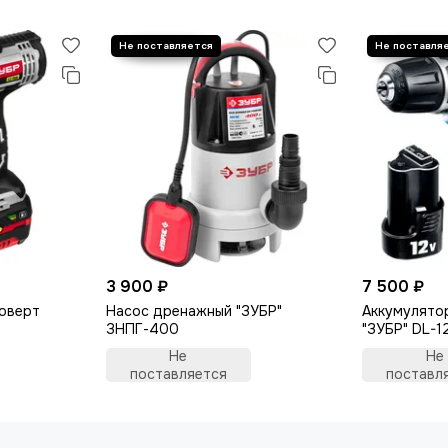
3 900 ₽
7 500 ₽
коверт
Насос дренажный "ЗУБР"
Аккумулято
ЗНПГ-400
"ЗУБР" DL-1
Не
Не
поставляется
поставл