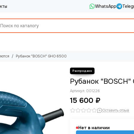
кты
WhatsApp
Teleg
яются
Рубанок "BOSCH" GHO 6500
Рубанок "BOSCH"
Артикул:
001226
15 600 ₽
Оставить отзыв
Нет в наличии