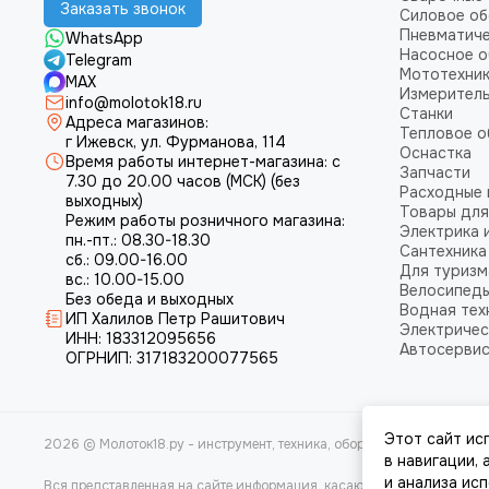
Заказать звонок
Силовое о
Пневматич
WhatsApp
Насосное 
Telegram
Мототехни
MAX
Измеритель
info@molotok18.ru
Станки
Адреса магазинов:
Тепловое 
г Ижевск, ул. Фурманова, 114
Оснастка
Время работы интернет-магазина: с
Запчасти
7.30 до 20.00 часов (МСК) (без
Расходные
выходных)
Товары для
Режим работы розничного магазина:
Электрика 
пн.-пт.: 08.30-18.30
Сантехника
сб.: 09.00-16.00
Для туризм
вс.: 10.00-15.00
Велосипед
Без обеда и выходных
Водная тех
ИП Халилов Петр Рашитович
Электричес
ИНН: 183312095656
Автосерви
ОГРНИП: 317183200077565
Этот сайт ис
2026 © Молоток18.ру - инструмент, техника, оборудование.
Карта са
в навигации,
и анализа ис
Вся представленная на сайте информация, касающаяся характеристи