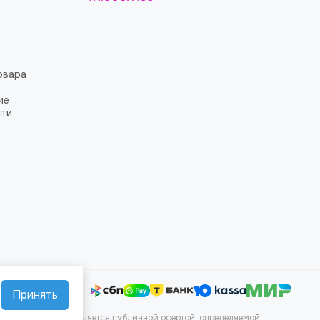
овара
ие
сти
Принять
аких условиях не является публичной офертой, определяемой