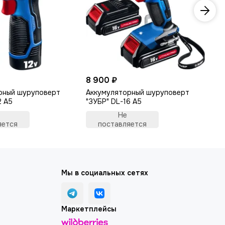
8 900 ₽
6 
рный шуруповерт
Аккумуляторный шуруповерт
Пи
2 A5
"ЗУБР" DL-16 A5
Не
яется
поставляется
Мы в социальных сетях
Маркетплейсы