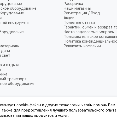
борудование
Рассрочка
еское оборудование
Наши магазины
оборудование
Регистрация / Вход
ка
Акции
ный инструмент
Полезные статьи
Гарантии, обмен и возврат т
оборудование
Часто задаваемые вопросы
Пользовательское соглашен
Политика конфиденциально
 материалы
Реквизиты компании
 дачи
и свет
а и отдыха
ы
ника
кий транспорт
сное оборудование
пользует cookie-файлы и другие технологии, чтобы помочь Вам
йта
 а также для предоставления лучшего пользовательского опыта
пользования наших продуктов и услуг.
к, стоимости товаров и услуг, носит информационный характер и ни при к