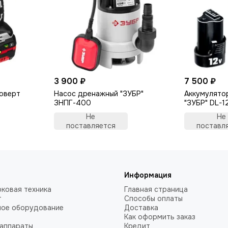
3 900 ₽
7 500 ₽
коверт
Насос дренажный "ЗУБР"
Аккумулято
ЗНПГ-400
"ЗУБР" DL-1
Не
Не
поставляется
поставл
Информация
ковая техника
Главная страница
т
Способы оплаты
ное оборудование
Доставка
Как оформить заказ
аппараты
Кредит