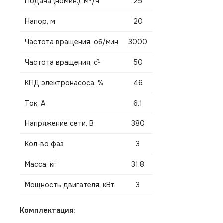
Подача (номин.), м³/ч
25
Напор, м
20
Частота вращения, об/мин
3000
Частота вращения, c˜¹
50
КПД электронасоса, %
46
Ток, А
6.1
Напряжение сети, В
380
Кол-во фаз
3
Масса, кг
31.8
Мощность двигателя, кВт
3
Комплектация: