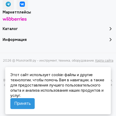
Маркетплейсы
Каталог
Информация
2026 © Молоток18.ру - инструмент, техника, оборудование.
Карта сайта
Этот сайт использует cookie-файлы и другие
технологии, чтобы помочь Вам в навигации, а также
Вся представленная на сайте информация, касающаяся характеристик,
для предоставления лучшего пользовательского
стоимости товаров и услуг, носит информационный характер и ни при
каких условиях не является публичной офертой, определяемой
опыта и анализа использования наших продуктов и
положениями Статьи 437(2) Гражданского кодекса РФ.
услуг.
Принять