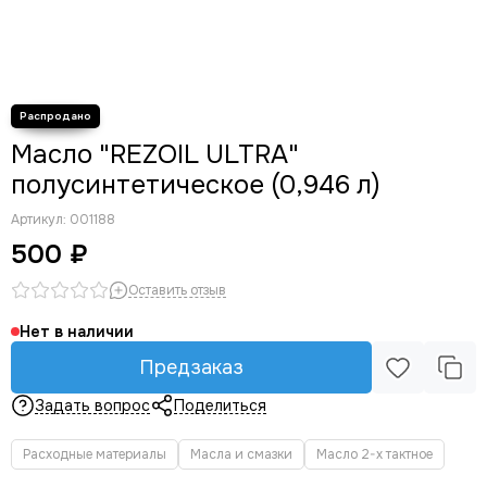
Колеса для тачки
Канистры для ГСМ
Ремни для триммеров
Перчатки
Пылесборники
Масло "REZOIL ULTRA"
Биты и наборы
Пилки для лобзика
полусинтетическое (0,946 л)
Долота
Артикул:
001188
Сверла
500 ₽
Стойки для дрели
Оставить отзыв
Нет в наличии
Предзаказ
Задать вопрос
Поделиться
Расходные материалы
Масла и смазки
Масло 2-х тактное