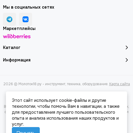
Мы в социальных сетях
Маркетплейсы
Каталог
Информация
2026 © Молоток18.ру - инструмент, техника, оборудование.
Карта сайта
Этот сайт использует cookie-файлы и другие
технологии, чтобы помочь Вам в навигации, а также
Вся представленная на сайте информация, касающаяся характеристик,
стоимости товаров и услуг, носит информационный характер и ни при
для предоставления лучшего пользовательского
каких условиях не является публичной офертой, определяемой
опыта и анализа использования наших продуктов и
положениями Статьи 437(2) Гражданского кодекса РФ.
услуг.