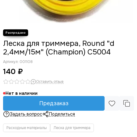
Колеса для тачки
Канистры для ГСМ
Ремни для триммеров
Перчатки
Пылесборники
Леска для триммера, Round "d
Биты и наборы
Пилки для лобзика
2,4мм/15м" (Champion) C5004
Долота
Артикул:
001108
Сверла
140 ₽
Стойки для дрели
Оставить отзыв
Нет в наличии
Предзаказ
Задать вопрос
Поделиться
Расходные материалы
Леска для триммера