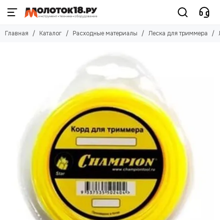
Расходные материалы
Главная
Каталог
Расходные материалы
Леска для триммера
Смотреть все товары
Аккумуляторы
Круги, диски
Цепи к бензопилам и электропилам
Триммерные головки
Масла и смазки
Свечи
Ножи
Леска для триммера
Ремни
Диски для триммера
Шины для бензопил
Зарядные устроийства
Индивидуальная защита
Лента шлифовальная
Буры