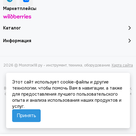
Маркетплейсы
Каталог
Информация
2026 © Молоток18.ру - инструмент, техника, оборудование.
Карта сайта
Этот сайт использует cookie-файлы и другие
технологии, чтобы помочь Вам в навигации, а также
Вся представленная на сайте информация, касающаяся характеристик,
стоимости товаров и услуг, носит информационный характер и ни при
для предоставления лучшего пользовательского
каких условиях не является публичной офертой, определяемой
опыта и анализа использования наших продуктов и
положениями Статьи 437(2) Гражданского кодекса РФ.
услуг.
Принять