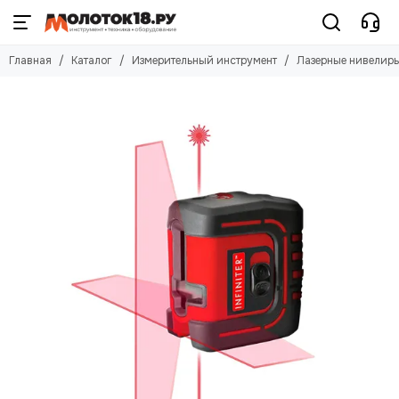
Измерительный инструмент
Главная
Каталог
Измерительный инструмент
Лазерные нивелир
Смотреть все товары
Лазерные нивелиры
Измерители длины
Детекторы
Цифровые уровни и угломеры
Штативы, рейки
Оптические нивелиры