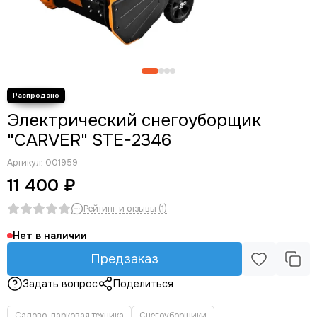
Опрыскиватели
Мотолебедки
Аккумуляторная садовая техника
Кормоизмельчители
Электрический снегоуборщик
"CARVER" STE-2346
Артикул:
001959
11 400 ₽
Рейтинг и отзывы (1)
Нет в наличии
Предзаказ
Задать вопрос
Поделиться
Садово-парковая техника
Снегоуборщики