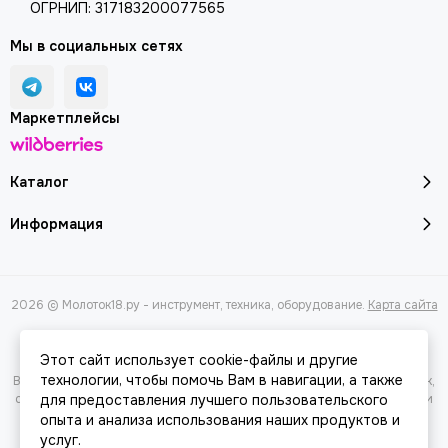
ОГРНИП: 317183200077565
Мы в социальных сетях
Маркетплейсы
Каталог
Информация
2026 © Молоток18.ру - инструмент, техника, оборудование.
Карта сайта
Этот сайт использует cookie-файлы и другие
технологии, чтобы помочь Вам в навигации, а также
Вся представленная на сайте информация, касающаяся характеристик,
стоимости товаров и услуг, носит информационный характер и ни при
для предоставления лучшего пользовательского
каких условиях не является публичной офертой, определяемой
опыта и анализа использования наших продуктов и
положениями Статьи 437(2) Гражданского кодекса РФ.
услуг.