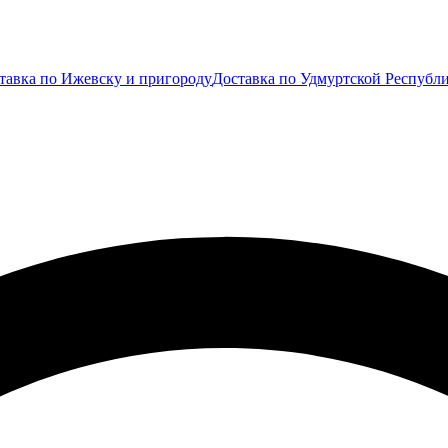
тавка по Ижевску и пригороду
Доставка по Удмуртской Республ