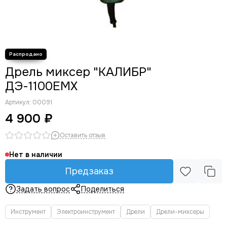
Многофункциональные устройства (реноваторы)
Ножницы по металлу
Гайковерты
Штроборезы
Краскопульты
Дрель миксер "КАЛИБР"
Граверы
Наборы электроинструмента
ДЭ-1100ЕМХ
Артикул:
00091
4 900 ₽
Оставить отзыв
Нет в наличии
Предзаказ
Задать вопрос
Поделиться
Инструмент
Электроинструмент
Дрели
Дрели-миксеры