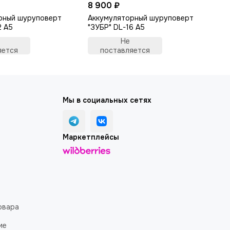
8 900 ₽
6 
рный шуруповерт
Аккумуляторный шуруповерт
Пи
2 A5
"ЗУБР" DL-16 A5
Не
яется
поставляется
Мы в социальных сетях
Маркетплейсы
овара
ие