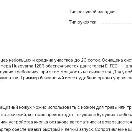
Тип режущей насадки:
Тип рукоятки:
цев небольших и средник участков до 20 соток. Оснащена сист
ера Husqvarna 128R обеспечивается двигателем E-TECH II, дл
удущие требования, при этом мощность не снижается. Для удо
трументов. Триммер бензиновый имеет удобные органы управле
ащитный кожух можно использовать с ножом для травы или тр
ны до значений, которые превосходят текущие и будущие требо
нии устройства кнопка останова автоматически возвращается в
стартер обеспечивают быстрый и легкий запуск. Сопротивление 