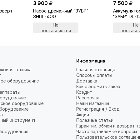
3 900 ₽
7 500 ₽
коверт
Насос дренажный "ЗУБР"
Аккумулято
ЗНПГ-400
"ЗУБР" DL-1
Не
Не
поставляется
поставл
Информация
ковая техника
Главная страница
т
Способы оплаты
ное оборудование
Доставка
Как оформить заказ
аппараты
Кредит
борудование
Рассрочка
еское оборудование
Наши магазины
оборудование
Регистрация / Вход
ка
Акции
ный инструмент
Полезные статьи
Гарантии, обмен и возврат т
оборудование
Часто задаваемые вопросы
Пользовательское соглашен