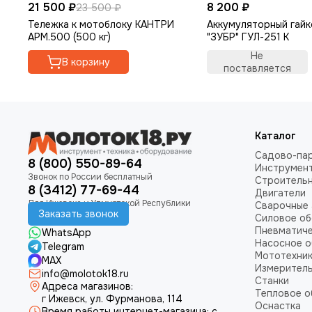
21 500 ₽
8 200 ₽
23 500 ₽
Тележка к мотоблоку КАНТРИ
Аккумуляторный гай
АРМ.500 (500 кг)
"ЗУБР" ГУЛ-251 К
Не
В корзину
поставляется
Каталог
Садово-пар
8 (800) 550-89-64
Инструмен
Строитель
8 (3412) 77-69-44
Двигатели
Сварочные 
Заказать звонок
Силовое о
Пневматич
WhatsApp
Насосное 
Telegram
Мототехни
MAX
Измеритель
info@molotok18.ru
Станки
Адреса магазинов:
Тепловое 
г Ижевск, ул. Фурманова, 114
Оснастка
Время работы интернет-магазина: с