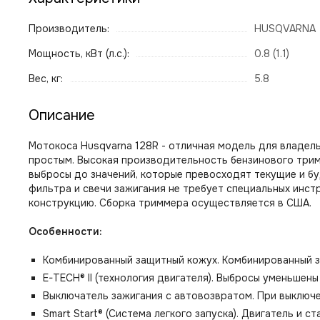
Производитель:
HUSQVARNA
Мощность, кВт (л.с.):
0.8 (1.1)
Вес, кг:
5.8
Описание
Мотокоса Husqvarna 128R - отличная модель для владель
простым. Высокая производительность бензинового тримм
выбросы до значений, которые превосходят текущие и б
фильтра и свечи зажигания не требует специальных инс
конструкцию. Сборка триммера осуществляется в США.
Особенности:
Комбинированный защитный кожух. Комбинированный з
E-TECH® II (технология двигателя). Выбросы уменьше
Выключатель зажигания с автовозвратом. При выключе
Smart Start® (Система легкого запуска). Двигатель и 