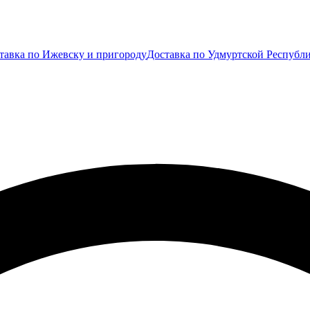
тавка по Ижевску и пригороду
Доставка по Удмуртской Республ