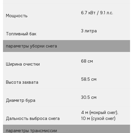
6.7 кВт / 9.1 л.с.
Мощность
3 литра
Топливный бак
параметры уборки снега
68 см
Ширина очистки
58.5 см
Высота захвата
30.5 см
Диаметр бура
4 м (мокрый снег),
Дальность выброса снега
10 м (сухой снег)
параметры трансмиссии