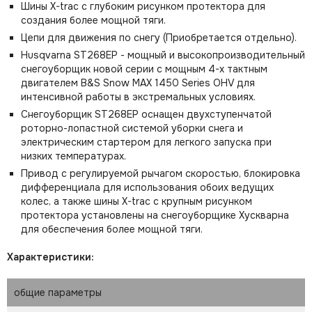
Шины X-trac с глубоким рисунком протектора для
создания более мощной тяги.
Цепи для движения по снегу (Приобретается отдельно).
Husqvarna ST268EP - мощный и высокопроизводительный
снегоуборщик новой серии с мощным 4-х тактным
двигателем B&S Snow MAX 1450 Series OHV для
интенсивной работы в экстремальных условиях.
Снегоуборщик ST268EP оснащен двухступенчатой
роторно-лопастной системой уборки снега и
электрическим стартером для легкого запуска при
низких температурах.
Привод с регулируемой рычагом скоростью, блокировка
дифференциала для использования обоих ведущих
колес, а также шины X-trac с крупным рисунком
протектора установлены на снегоуборщике Хускварна
для обеспечения более мощной тяги.
Характеристики:
общие параметры