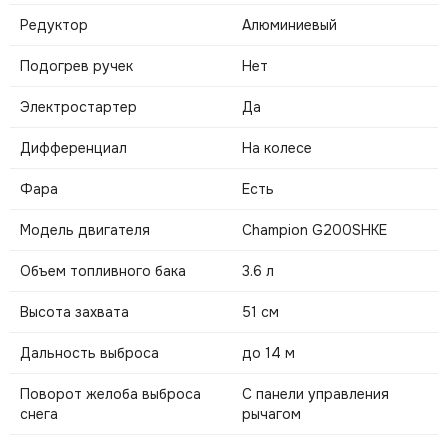
Редуктор
Алюминиевый
Подогрев ручек
Нет
Электростартер
Да
Дифференциал
На колесе
Фара
Есть
Модель двигателя
Champion G200SHKE
Объем топливного бака
3.6 л
Высота захвата
51 см
Дальность выброса
до 14 м
Поворот желоба выброса
С панели управления
снега
рычагом