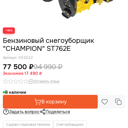
Опрыскиватели
Мотолебедки
Аккумуляторная садовая техника
Кормоизмельчители
−18%
Бензиновый снегоуборщик
"CHAMPION" ST762E
Артикул:
002022
77 500 ₽
94 990 ₽
Экономия
17 490 ₽
Оставить отзыв
В наличии
В корзину
Задать вопрос
Поделиться
Садово-парковая техника
Снегоуборщики