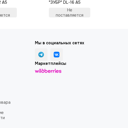
2 A5
"ЗУБР" DL-16 A5
Не
яется
поставляется
Мы в социальных сетях
Маркетплейсы
овара
ие
сти