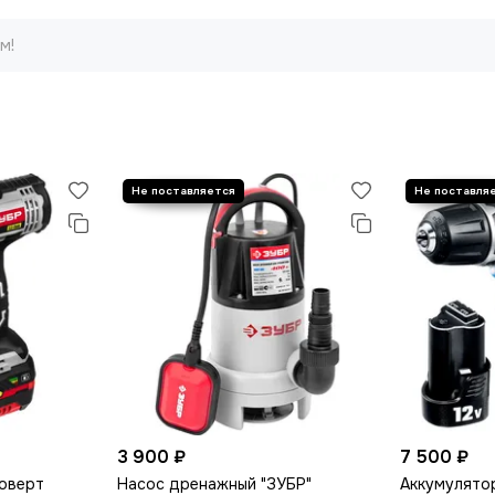
м!
3 900 ₽
7 500 ₽
коверт
Насос дренажный "ЗУБР"
Аккумулято