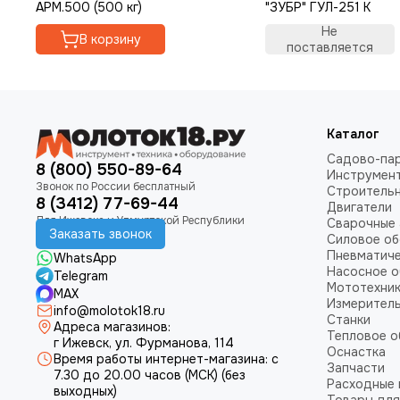
АРМ.500 (500 кг)
"ЗУБР" ГУЛ-251 К
Не
В корзину
поставляется
Каталог
Садово-пар
8 (800) 550-89-64
Инструмен
Строитель
8 (3412) 77-69-44
Двигатели
Сварочные 
Заказать звонок
Силовое о
Пневматич
WhatsApp
Насосное 
Telegram
Мототехни
MAX
Измеритель
info@molotok18.ru
Станки
Адреса магазинов:
Тепловое 
г Ижевск, ул. Фурманова, 114
Оснастка
Время работы интернет-магазина: с
Запчасти
7.30 до 20.00 часов (МСК) (без
Расходные
выходных)