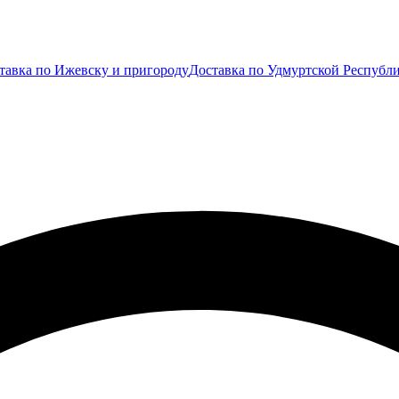
тавка по Ижевску и пригороду
Доставка по Удмуртской Республ