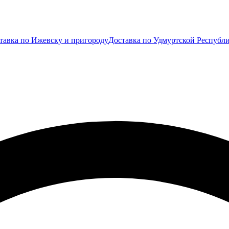
тавка по Ижевску и пригороду
Доставка по Удмуртской Республ