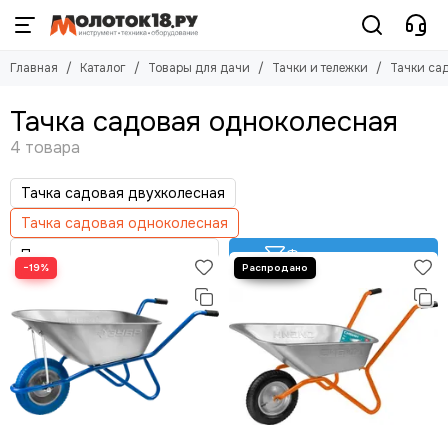
Товары для дачи
Тачки и тележки
Главная
Каталог
Товары для дачи
Тачки и тележки
Тачки са
Смотреть все товары
Смотреть все товары
Тачки и тележки
Тачки садовые
Тачка садовая одноколесная
Тачки строительные
Шланги
Тележки хозяйственные
Лестницы, стремянки
Лопаты
Тачка садовая двухколесная
Садовые мойки
Тачка садовая одноколесная
Садовые опрыскиватели
Скребки
Фильтр товаров
−19%