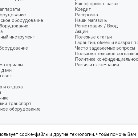
Как оформить заказ
аппараты
Кредит
борудование
Рассрочка
еское оборудование
Наши магазины
оборудование
Регистрация / Вход
ка
Акции
ный инструмент
Полезные статьи
Гарантии, обмен и возврат т
оборудование
Часто задаваемые вопросы
Пользовательское соглашен
Политика конфиденциально
 материалы
Реквизиты компании
 дачи
и свет
а и отдыха
ы
ника
кий транспорт
сное оборудование
пользует cookie-файлы и другие технологии, чтобы помочь Вам
йта