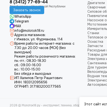
8 (3412) 77-69-44
Двигатели
Сварочные 
Заказать звонок
Силовое о
Пневматич
WhatsApp
Насосное 
Telegram
Мототехни
MAX
Измеритель
info@molotok18.ru
Станки
Адреса магазинов:
Тепловое 
г Ижевск, ул. Фурманова, 114
Оснастка
Время работы интернет-магазина: с
Запчасти
7.30 до 20.00 часов (МСК) (без
Расходные
выходных)
Товары для
Режим работы розничного магазина:
Электрика 
пн.-пт.: 08.30-18.30
Сантехника
сб.: 09.00-16.00
Для туризм
вс.: 10.00-15.00
Велосипед
Без обеда и выходных
Водная тех
ИП Халилов Петр Рашитович
Электричес
ИНН: 183312095656
Автосерви
ОГРНИП: 317183200077565
Этот сайт ис
2026 © Молоток18.ру - инструмент, техника, оборудование.
Карта са