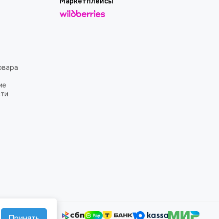
Маркетплейсы
овара
ие
сти
Принять